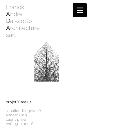
F
ranck
A
ndré
D
al-Zotto
A
rchitecture
sàrl
projet "Cassius"
situation: Megève (f)
année: 2019
client: privé
coût: 500'000 €