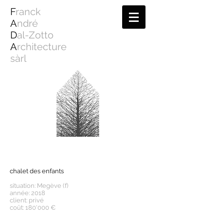
F
ranck
A
ndré
D
al-Zotto
A
rchitecture
sàrl
chalet des enfants
situation: Megève (f)
année: 2018
client: privé
coût: 180'000 €