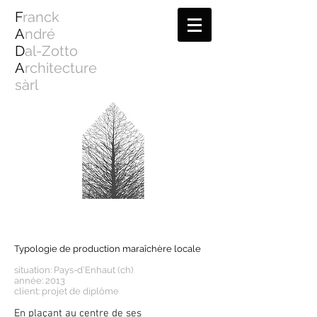
F
ranck
A
ndré
D
al-Zotto
A
rchitecture
sàrl
Typologie de production maraîchère locale
situation: Pays-d'Enhaut (ch)
année: 2013
client: projet de diplôme
En plaçant au centre de ses