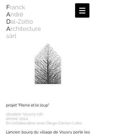
F
ranck
A
ndré
D
al-Zotto
A
rchitecture
sàrl
projet "Pierre et le loup"
situation: Vouvry (ch)
année: 2024
En collaboration avec Diego Carrion Lobo
L’ancien bourg du village de Vouvry porte les