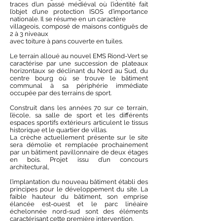
traces d’un passé médiéval où l’identité fait
l’objet d’une protection ISOS d’importance
nationale. Il se résume en un caractère
villageois, composé de maisons contiguës de
2 à 3 niveaux
avec toiture à pans couverte en tuiles.
Le terrain alloué au nouvel EMS Riond-Vert se
caractérise par une succession de plateaux
horizontaux se déclinant du Nord au Sud, du
centre bourg où se trouve le bâtiment
communal à sa périphérie immédiate
occupée par des terrains de sport.
Construit dans les années 70 sur ce terrain,
l’école, sa salle de sport et les différents
espaces sportifs extérieurs articulent le tissus
historique et le quartier de villas.
La crèche actuellement présente sur le site
sera démolie et remplacée prochainement
par un bâtiment pavillonnaire de deux étages
en bois. Projet issu d’un concours
architectural,
l’implantation du nouveau bâtiment établi des
principes pour le développement du site. La
faible hauteur du bâtiment, son emprise
élancée est-ouest et le parc linéaire
échelonnée nord-sud sont des éléments
caractérisant cette première intervention.