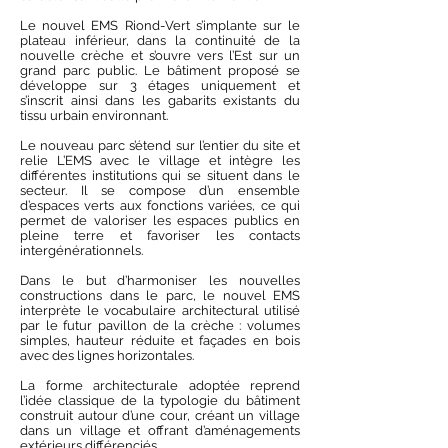
Le nouvel EMS Riond-Vert s’implante sur le
plateau inférieur, dans la continuité de la
nouvelle crèche et s’ouvre vers l’Est sur un
grand parc public. Le bâtiment proposé se
développe sur 3 étages uniquement et
s’inscrit ainsi dans les gabarits existants du
tissu urbain environnant.
Le nouveau parc s’étend sur l’entier du site et
relie L’EMS avec le village et intègre les
différentes institutions qui se situent dans le
secteur. Il se compose d’un ensemble
d’espaces verts aux fonctions variées, ce qui
permet de valoriser les espaces publics en
pleine terre et favoriser les contacts
intergénérationnels.
Dans le but d’harmoniser les nouvelles
constructions dans le parc, le nouvel EMS
interprète le vocabulaire architectural utilisé
par le futur pavillon de la crèche : volumes
simples, hauteur réduite et façades en bois
avec des lignes horizontales.
La forme architecturale adoptée reprend
l’idée classique de la typologie du bâtiment
construit autour d’une cour, créant un village
dans un village et offrant d’aménagements
extérieurs différenciés.