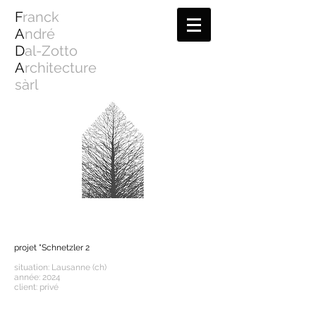
F
ranck
A
ndré
D
al-Zotto
A
rchitecture
sàrl
projet "Schnetzler 2
situation: Lausanne (ch)
année: 2024
client: privé